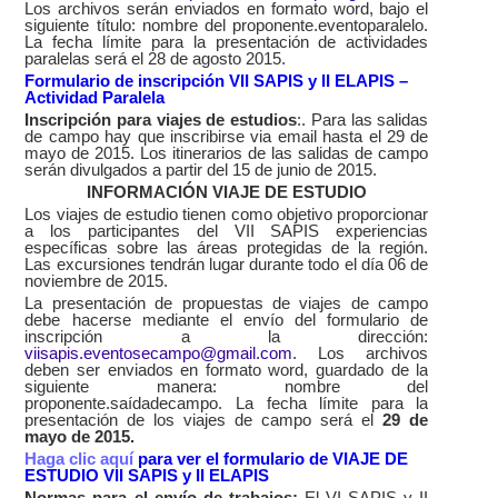
Los archivos serán enviados en formato word, bajo el
siguiente título: nombre del proponente.eventoparalelo.
La fecha límite para la presentación de actividades
paralelas será el 28 de agosto 2015.
Formulario de inscripción VII SAPIS y II ELAPIS –
Actividad Paralela
Inscripción para viajes de estudios
:
. Para las salidas
de campo hay que inscribirse via email hasta el 29 de
mayo de 2015. Los itinerarios de las salidas de campo
serán divulgados a partir del 15 de junio de 2015.
INFORMACIÓN VIAJE DE ESTUDIO
Los viajes de estudio tienen como objetivo proporcionar
a los participantes del VII SAPIS experiencias
específicas sobre las áreas protegidas de la región.
Las excursiones tendrán lugar durante todo el día 06 de
noviembre de 2015.
La presentación de propuestas de viajes de campo
debe hacerse mediante el envío del formulario de
inscripción a la dirección:
viisapis.eventosecampo@gmail.com
. Los archivos
deben ser enviados en formato word, guardado de la
siguiente manera: nombre del
proponente.saídadecampo. La fecha límite para la
presentación de los viajes de campo será el
29 de
mayo de 2015.
Haga clic aquí
para ver el formulario de
VIAJE DE
ESTUDIO VII SAPIS y II ELAPIS
Normas para el envío de trabajos:
El VI SAPIS y II