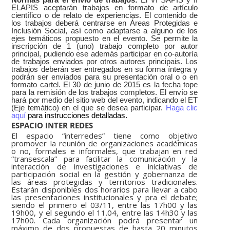
ELAPIS aceptarán trabajos en formato de artículo
científico o de relato de experiencias. El contenido de
los trabajos deberá centrarse en Áreas Protegidas e
Inclusión Social, así como adaptarse a alguno de los
ejes temáticos propuesto en el evento. Se permite la
inscripción de 1 (uno) trabajo completo por autor
principal, pudiendo ese además participar en co-autoría
de trabajos enviados por otros autores principais. Los
trabajos deberán ser entregados en su forma íntegra y
podrán ser enviados para su presentación oral o o en
formato cartel. El 30 de junio de 2015 es la fecha tope
para la remisión de los trabajos completos. El envío se
hará por medio del sitio web del evento, indicando el ET
(Eje temático) en el que se desea participar.
Haga clic
aquí
para instrucciones detalladas.
ESPACIO INTER REDES
El espacio “interredes” tiene como objetivo
promover la reunión de organizaciones académicas
o no, formales e informales, que trabajan en red
“transescala” para facilitar la comunicación y la
interacción de investigaciones e iniciativas de
participación social en la gestión y gobernanza de
las áreas protegidas y territorios tradicionales.
Estarán disponibles dos horarios para llevar a cabo
las presentaciones institucionales y pra el debate;
siendo el primero el 03/11, entre las 17h00 y las
19h00, y el segundo el 11.04, entre las 14h30 y las
17h00. Cada organización podrá presentar un
máximo de dos propuestas de hasta 20 minutos