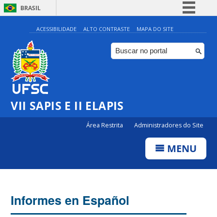
BRASIL
Simplifique!
ACESSIBILIDADE
ALTO CONTRASTE
MAPA DO SITE
Comunica BR
Participe
Acesso à informação
Legislação
VII SAPIS E II ELAPIS
Canais
Área Restrita
Administradores do Site
MENU
Informes en Español