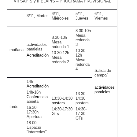
VII SAPIS y II ELAPIS – PROGRAMA PROVISIONAL
4/11,
5/11,
6/11,
3/11, Martes
Miércoles
Jueves
Viernes
8:30-10h
Mesa
8:30-10h
redonda
Mesa
actividades
3
redonda 1
paralelas
mañana
10:30-
10:30-12h
Acreditación
12h
Mesa
Mesa
redonda 2
redonda
4
Salida de
campo/
14h-
Acreditación
actividades
paralelas
14h-16h
13:30-
Conferencia
13:30-14:30
14:30
abierta
posters
posters
tarde
16:30-
14:30-17:30
14:30-
17:30h
GTs
17:30
Apertura
GTs
18:00 –
Espacio
“interredes”