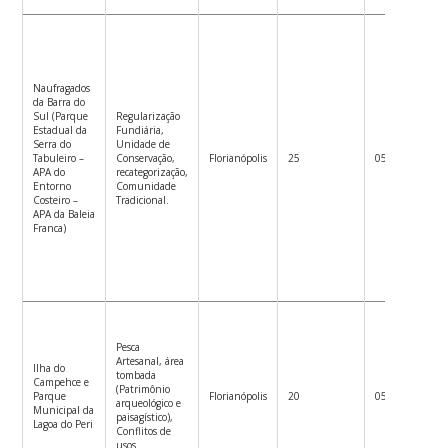
Naufragados
da Barra do
Sul (Parque
Regularização
Estadual da
Fundiária,
Serra do
Unidade de
08 
Tabuleiro –
Conservação,
Florianópolis
25
05/nov
17
APA do
recategorização,
Entorno
Comunidade
Costeiro –
Tradicional.
APA da Baleia
Franca)
Pesca
Artesanal, área
Ilha do
tombada
Campehce e
(Patrimônio
08 
Parque
Florianópolis
20
05/nov
arqueológico e
17
Municipal da
paisagístico),
Lagoa do Peri
Conflitos de
usos.