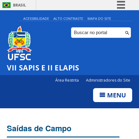
BRASIL
Simplifique!
ACESSIBILIDADE
ALTO CONTRASTE
MAPA DO SITE
Comunica BR
Participe
Acesso à informação
Legislação
VII SAPIS E II ELAPIS
Canais
Área Restrita
Administradores do Site
MENU
Saídas de Campo