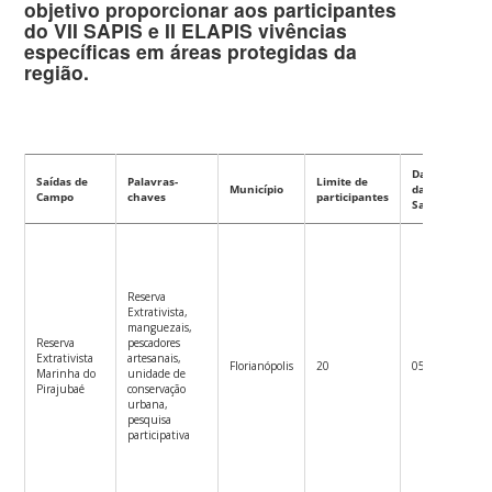
objetivo proporcionar aos participantes
do VII SAPIS e II ELAPIS vivências
específicas em áreas protegidas da
região.
Data
Saídas de
Palavras-
Limite de
Município
da
Dur
Campo
chaves
participantes
Saída
Reserva
Extrativista,
manguezais,
Reserva
pescadores
Extrativista
artesanais,
8h 
Florianópolis
20
05/nov
Marinha do
unidade de
17
Pirajubaé
conservação
urbana,
pesquisa
participativa