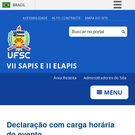
BRASIL
Simplifique!
ACESSIBILIDADE
ALTO CONTRASTE
MAPA DO SITE
Comunica BR
Participe
Acesso à informação
Legislação
VII SAPIS E II ELAPIS
Canais
Área Restrita
Administradores do Site
MENU
Declaração com carga horária
do evento