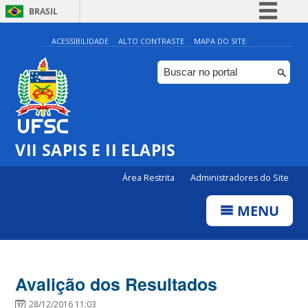
BRASIL
Simplifique!
ACESSIBILIDADE
ALTO CONTRASTE
MAPA DO SITE
Comunica BR
Participe
Acesso à informação
Legislação
VII SAPIS E II ELAPIS
Canais
Área Restrita
Administradores do Site
MENU
Avalição dos Resultados
28/12/2016 11:03