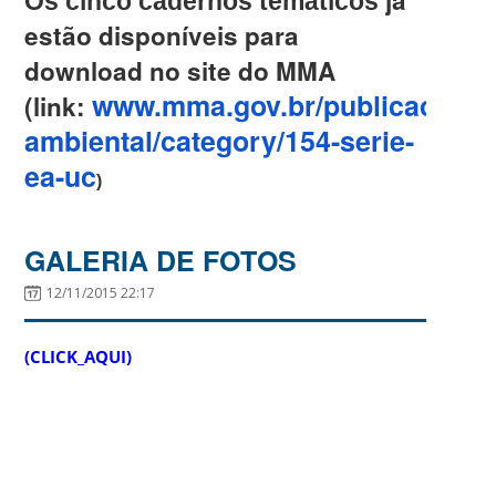
já
Os cinco cadernos temáticos
estão disponíveis para
download no site do MMA
www.mma.gov.br/publicacoes/
(link:
ambiental/category/154-serie-
ea-uc
)
GALERIA DE FOTOS
12/11/2015 22:17
(CLICK_AQUI)