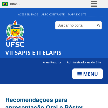
BRASIL
Simplifique!
ACESSIBILIDADE
ALTO CONTRASTE
MAPA DO SITE
Comunica BR
Participe
Acesso à informação
Legislação
VII SAPIS E II ELAPIS
Canais
Área Restrita
Administradores do Site
MENU
Recomendações para
apresentação Oral e Pôster