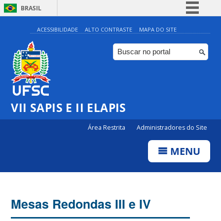
BRASIL
Simplifique!
ACESSIBILIDADE
ALTO CONTRASTE
MAPA DO SITE
Comunica BR
Participe
Acesso à informação
Legislação
VII SAPIS E II ELAPIS
Canais
Área Restrita
Administradores do Site
MENU
Mesas Redondas III e IV